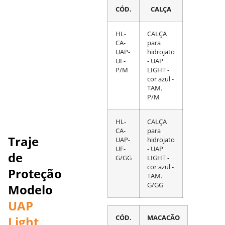
CÓD.
CALÇA
HL-
CALÇA
CA-
para
UAP-
hidrojato
UF-
- UAP
P/M
LIGHT -
cor azul -
TAM.
P/M
HL-
CALÇA
CA-
para
Traje
UAP-
hidrojato
UF-
- UAP
de
G/GG
LIGHT -
cor azul -
Proteção
TAM.
G/GG
Modelo
UAP
Light
CÓD.
MACACÃO