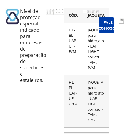
Nível de
CÓD.
JAQUETA
proteção
FALE
especial
CONOSCO
indicado
HL-
JAQUETA
para
BL-
para
UAP-
hidrojato
empresas
UF-
- UAP
de
P/M
LIGHT -
preparação
cor azul -
de
TAM.
superfícies
P/M
e
estaleiros.
HL-
JAQUETA
BL-
para
UAP-
hidrojato
UF-
- UAP
G/GG
LIGHT -
cor azul -
TAM.
G/GG