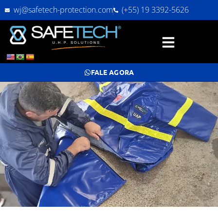
wj@safetech-protection.com
(+55) 19 3392-5626
FALE AGORA