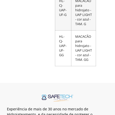
HL-
MACACÃO
CJ-
para
UAP-
hidrojato -
UF-G
UAP LIGHT
- cor azul -
TAM. G
HL-
MACACÃO
CJ-
para
UAP-
hidrojato -
UF-
UAP LIGHT
GG
- cor azul -
TAM. GG
Experiência de mais de 30 anos no mercado de
Hidrojateamento, e da necessidade de proteger o