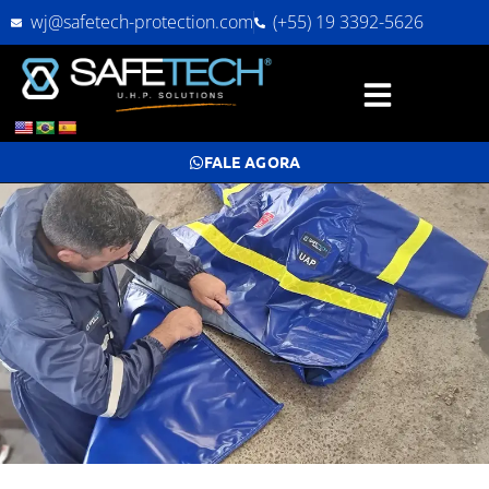
wj@safetech-protection.com
(+55) 19 3392-5626
FALE AGORA