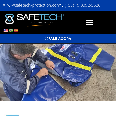
wj@safetech-protection.com
(+55) 19 3392-5626
FALE AGORA