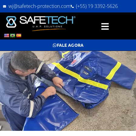
wj@safetech-protection.com
(+55) 19 3392-5626
FALE AGORA