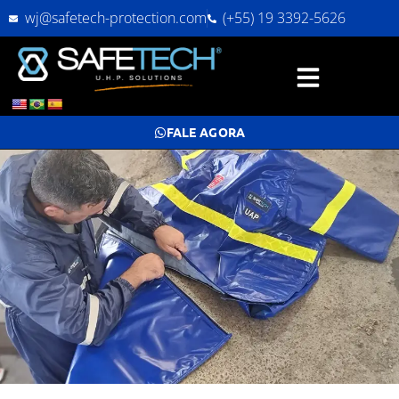
wj@safetech-protection.com
(+55) 19 3392-5626
FALE AGORA